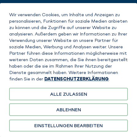
Wir verwenden Cookies, um Inhalte und Anzeigen zu
IMPRINT
personalisieren, Funktionen für soziale Medien anbieten
DATENSCHUTZERKLÄRUNG
zu können und die Zugriffe auf unserer Website zu
COPYRIGHT
analysieren. Außerdem geben wir Informationen zu Ihrer
AGB
Verwendung unserer Website an unsere Partner für
soziale Medien, Werbung und Analysen weiter. Unsere
Partner führen diese Informationen möglicherweise mit
weiteren Daten zusammen, die Sie ihnen bereitgestellt
haben oder die sie im Rahmen Ihrer Nutzung der
Dienste gesammelt haben. Weitere Informationen
finden Sie in der
DATENSCHUTZERKLÄRUNG
.
ALLE ZULASSEN
Die Inhalte auf dieser Website werden von der sefiso GmbH verantwortet.
Für spezifische Inhalte, Produkte oder Leistungen der FAUDI Aviation GmbH
ist diese gesondert verantwortlich. Eine klare Zuordnung erfolgt jeweils im
ABLEHNEN
Kontext der Inhalte.
EINSTELLUNGEN BEARBEITEN