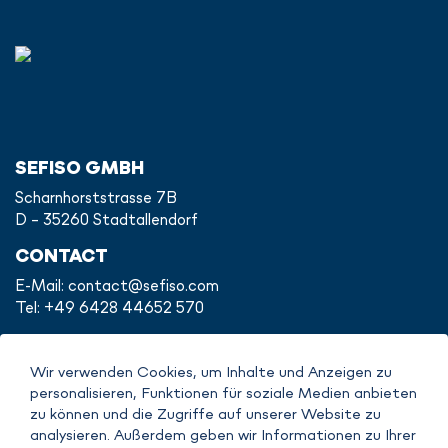
SEFISO GMBH
Scharnhorststrasse 7B
D - 35260 Stadtallendorf
CONTACT
E-Mail:
contact@sefiso.com
Tel: +49 6428 44652 570
Wir verwenden Cookies, um Inhalte und Anzeigen zu
personalisieren, Funktionen für soziale Medien anbieten
IMPRINT
zu können und die Zugriffe auf unserer Website zu
DATENSCHUTZERKLÄRUNG
analysieren. Außerdem geben wir Informationen zu Ihrer