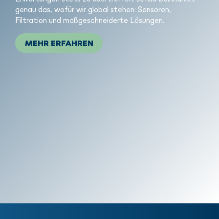
genau das, wofür wir global stehen: Sensoren,
Filtration und maßgeschneiderte Lösungen.
MEHR ERFAHREN