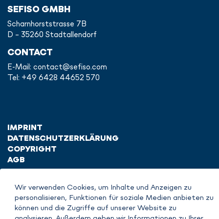
SEFISO GMBH
Scharnhorststrasse 7B
D - 35260 Stadtallendorf
CONTACT
E-Mail:
contact@sefiso.com
Tel: +49 6428 44652 570
IMPRINT
DATENSCHUTZERKLÄRUNG
COPYRIGHT
AGB
Wir verwenden Cookies, um Inhalte und Anzeigen zu
personalisieren, Funktionen für soziale Medien anbieten zu
können und die Zugriffe auf unserer Website zu
analysieren. Außerdem geben wir Informationen zu Ihrer