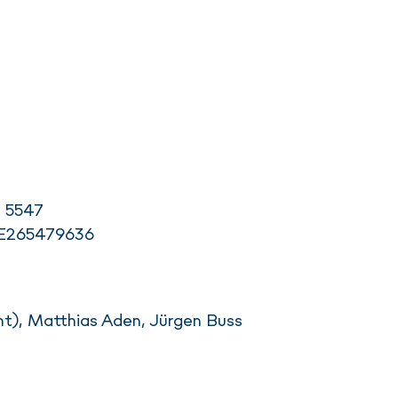
B 5547
 DE265479636
t), Matthias Aden, Jürgen Buss