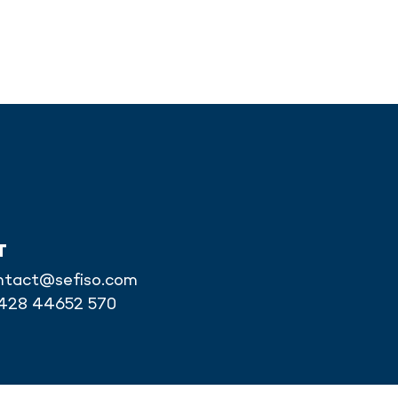
T
ntact@sefiso.com
6428 44652 570