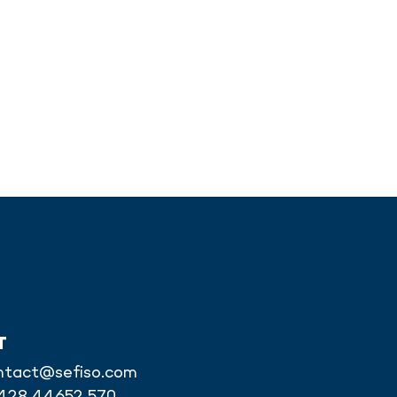
T
ntact@sefiso.com
6428 44652 570