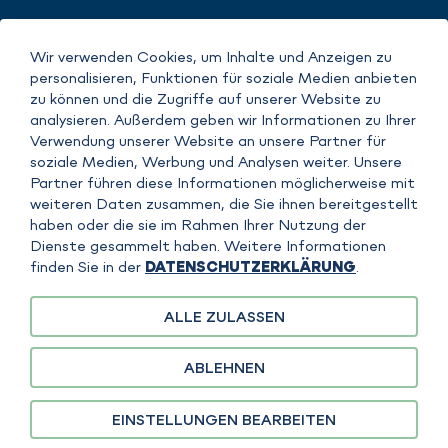
Wir verwenden Cookies, um Inhalte und Anzeigen zu
personalisieren, Funktionen für soziale Medien anbieten
IMPRINT
zu können und die Zugriffe auf unserer Website zu
DATENSCHUTZERKLÄRUNG
analysieren. Außerdem geben wir Informationen zu Ihrer
COPYRIGHT
Verwendung unserer Website an unsere Partner für
AGB
soziale Medien, Werbung und Analysen weiter. Unsere
Partner führen diese Informationen möglicherweise mit
weiteren Daten zusammen, die Sie ihnen bereitgestellt
haben oder die sie im Rahmen Ihrer Nutzung der
Dienste gesammelt haben. Weitere Informationen
finden Sie in der
DATENSCHUTZERKLÄRUNG
.
ALLE ZULASSEN
Die Inhalte auf dieser Website werden von der sefiso GmbH verantwortet.
Für spezifische Inhalte, Produkte oder Leistungen der FAUDI Aviation GmbH
ist diese gesondert verantwortlich. Eine klare Zuordnung erfolgt jeweils im
ABLEHNEN
Kontext der Inhalte.
EINSTELLUNGEN BEARBEITEN